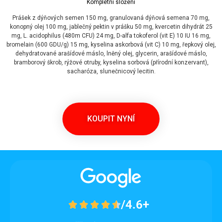
Kompletní složení
Prášek z dýňových semen 150 mg, granulovaná dýňová semena 70 mg,
konopný olej 100 mg, jablečný pektin v prášku 50 mg, kvercetin dihydrát 25
mg, L. acidophilus (480m CFU) 24 mg, D-alfa tokoferol (vit E) 10 IU 16 mg,
bromelain (600 GDU/g) 15 mg, kyselina askorbová (vit C) 10 mg, řepkový olej,
dehydratované arašídové máslo, lněný olej, glycerin, arašídové máslo,
bramborový škrob, rýžové otruby, kyselina sorbová (přírodní konzervant),
sacharóza, slunečnicový lecitin.
KOUPIT NYNÍ
/4.6+




