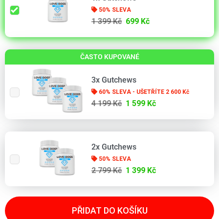
50% SLEVA
1 399 Kč
699 Kč
ČASTO KUPOVANÉ
3x Gutchews
60% SLEVA - UŠETŘÍTE 2 600 Kč
4 199 Kč
1 599 Kč
2x Gutchews
50% SLEVA
2 799 Kč
1 399 Kč
PŘIDAT DO KOŠÍKU