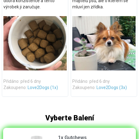
dobrá konzistence a tento
majitelů psů, ale o kterém se
výrobek ji zaručuje.
mluví jen zřídka.
Přidáno: před 6 dny
Přidáno: před 6 dny
Zakoupeno:
Love2Dogs (1x)
Zakoupeno:
Love2Dogs (3x)
Vyberte Balení
1x Gutchews