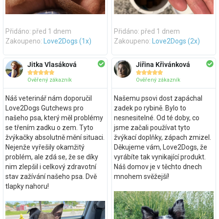
Přidáno: před 1 dnem
Přidáno: před 1 dnem
Zakoupeno:
Love2Dogs (1x)
Zakoupeno:
Love2Dogs (2x)
Jitka Vlasáková
Jiřina Křivánková










Ověřený zákazník
Ověřený zákazník
Náš veterinář nám doporučil
Našemu psovi dost zapáchal
Love2Dogs Gutchews pro
zadek po rybině. Bylo to
našeho psa, který měl problémy
nesnesitelné. Od té doby, co
se třením zadku o zem. Tyto
jsme začali používat tyto
žvýkačky absolutně mění situaci.
žvýkací doplňky, zápach zmizel.
Nejenže vyřešily okamžitý
Děkujeme vám, Love2Dogs, že
problém, ale zdá se, že se díky
vyrábíte tak vynikající produkt.
nim zlepšil i celkový zdravotní
Náš domov je v těchto dnech
stav zažívání našeho psa. Dvě
mnohem svěžejší!
tlapky nahoru!