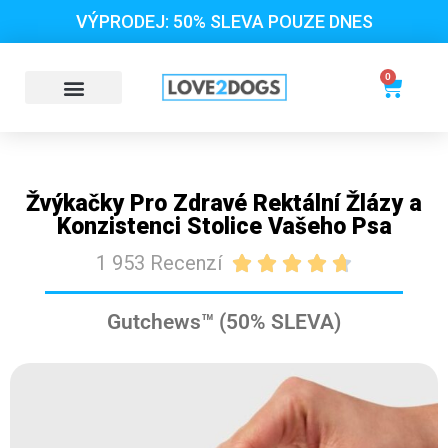
VÝPRODEJ: 50% SLEVA POUZE DNES
0
Žvýkačky Pro Zdravé Rektální Žlázy a
Konzistenci Stolice Vašeho Psa
1 953 Recenzí





Gutchews™ (50% SLEVA)