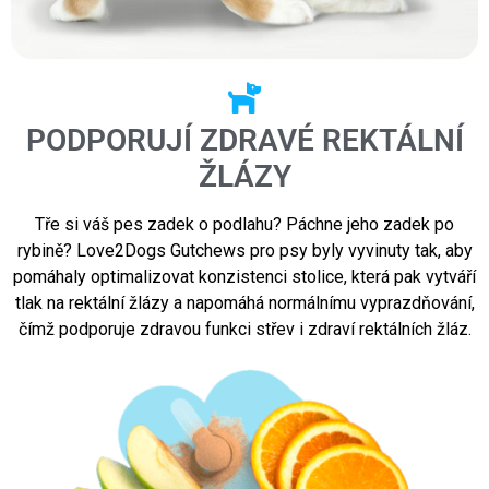
PODPORUJÍ ZDRAVÉ REKTÁLNÍ
ŽLÁZY
Tře si váš pes zadek o podlahu? Páchne jeho zadek po
rybině? Love2Dogs Gutchews pro psy byly vyvinuty tak, aby
pomáhaly optimalizovat konzistenci stolice, která pak vytváří
tlak na rektální žlázy a napomáhá normálnímu vyprazdňování,
čímž podporuje zdravou funkci střev i zdraví rektálních žláz.