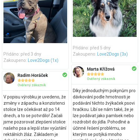
Přidáno: před 5 dny
Přidáno: před 3 dny
Zakoupeno:
Love2Dogs (3x)
Zakoupeno:
Love2Dogs (1x)
Marta Křížová





Radim Horáček
Ověřený zákazník





Ověřený zákazník
Díky jednoduchým pokynům pro
V popisu výrobku je uvedeno, že
dávkování podle hmotnosti je
změny v zápachu a konzistenci
podávání těchto žvýkaček psovi
stolice lze očekávat až po 14
hračkou. Líbí se nám také, že je
dnech, a to se potvrdilo! Začali
lze podávat jako pamlsek nebo
jsme pozorovat zlepšení stolice
rozdrobit do jídla. Pohodlné a
našeho psa a lepší stav vyústění
účinné řešení problému, se
rektálních žláz. Základem je
kterým se potýká mnoho