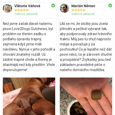
Viktorie Váňová
Marián Němec










Ověřený zákazník
Ověřený zákazník
Než jsme začali dávat našemu
Líbí se mi, že složky jsou zcela
psovi Love2Dogs Gutchews, byl
přírodní a pečlivě vybrané tak,
problém se třením zadku o
aby podporovaly zdraví trávicího
podlahu opravdu trapný,
traktu. Můj pes tu chuť naprosto
zejména když jsme měli
miluje a považuje ji za
návštěvu. Nyní je v jeho pohodlí a
pochoutku! Co je lepšího než dát
chování znatelný rozdíl. Už
psovi něco, co je zároveň chutné
žádné trapné chvíle a Ronny je
a prospěšné? Žvýkačky jsou teď
šťastnější než kdy předtím. Vřele
základem pravidelné péče o
doporučujeme!
našeho domácího mazlíčka.