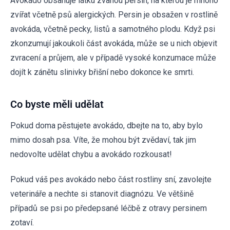
Avokádo obsahuje látku zvanou persin, na kterou je mnoho
zvířat včetně psů alergických. Persin je obsažen v rostlině
avokáda, včetně pecky, listů a samotného plodu. Když psi
zkonzumují jakoukoli část avokáda, může se u nich objevit
zvracení a průjem, ale v případě vysoké konzumace může
dojít k zánětu slinivky břišní nebo dokonce ke smrti.
Co byste měli udělat
Pokud doma pěstujete avokádo, dbejte na to, aby bylo
mimo dosah psa. Víte, že mohou být zvědaví, tak jim
nedovolte udělat chybu a avokádo rozkousat!
Pokud váš pes avokádo nebo část rostliny sní, zavolejte
veterináře a nechte si stanovit diagnózu. Ve většině
případů se psi po předepsané léčbě z otravy persinem
zotaví.