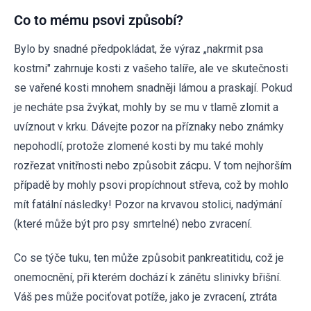
Co to mému psovi způsobí?
Bylo by snadné předpokládat, že výraz „nakrmit psa
kostmi" zahrnuje kosti z vašeho talíře, ale ve skutečnosti
se vařené kosti mnohem snadněji lámou a praskají. Pokud
je necháte psa žvýkat, mohly by se mu v tlamě zlomit a
uvíznout v krku. Dávejte pozor na příznaky nebo známky
nepohodlí, protože zlomené kosti by mu také mohly
rozřezat vnitřnosti nebo způsobit zácpu
.
V tom nejhorším
případě by mohly psovi propíchnout střeva, což by mohlo
mít fatální následky! Pozor na krvavou stolici, nadýmání
(které může být pro psy smrtelné) nebo zvracení.
Co se týče tuku, ten může způsobit pankreatitidu, což je
onemocnění, při kterém dochází k zánětu slinivky břišní.
Váš pes může pociťovat potíže, jako je zvracení, ztráta