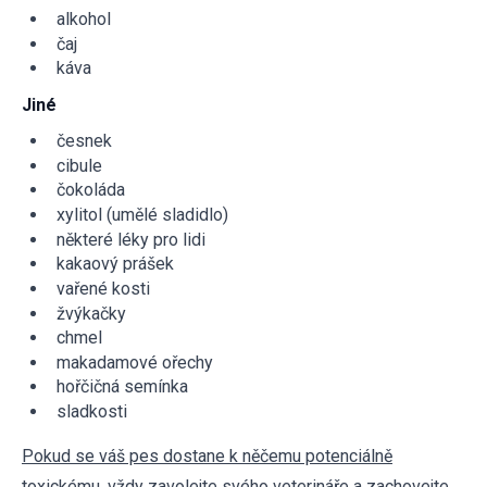
alkohol
čaj
káva
Jiné
česnek
cibule
čokoláda
xylitol (umělé sladidlo)
některé léky pro lidi
kakaový prášek
vařené kosti
žvýkačky
chmel
makadamové ořechy
hořčičná semínka
sladkosti
Pokud se váš pes dostane k něčemu potenciálně
toxickému, vždy zavolejte svého veterináře a zachovejte