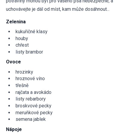
potraviny mohou být pro vašeho psa nebezpečné, a
uchovávejte je dál od míst, kam může dosáhnout...
Zelenina
kukuřičné klasy
houby
chřest
listy brambor
Ovoce
hrozinky
hroznové víno
třešně
rajčata a avokádo
listy rebarbory
broskvové pecky
meruňkové pecky
semena jablek
Nápoje