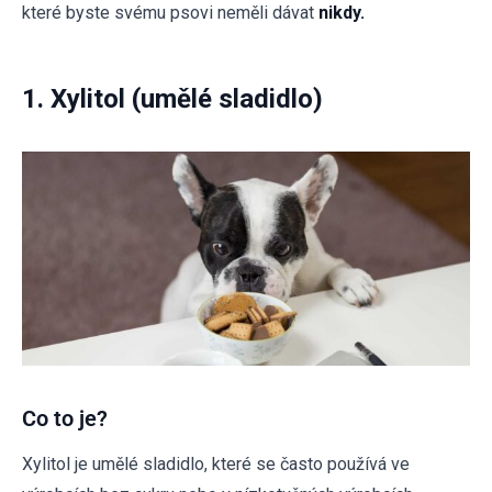
které byste svému psovi neměli dávat
nikdy.
1. Xylitol (umělé sladidlo)
Co to je?
Xylitol je umělé sladidlo, které se často používá ve