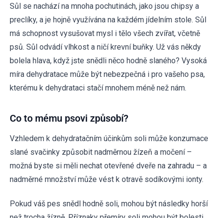
Sůl se nachází na mnoha pochutinách, jako jsou chipsy a
preclíky, a je hojně využívána na každém jídelním stole. Sůl
má schopnost vysušovat mysl i tělo všech zvířat, včetně
psů. Sůl odvádí vlhkost a ničí krevní buňky. Už vás někdy
bolela hlava, když jste snědli něco hodně slaného? Vysoká
míra dehydratace může být nebezpečná i pro vašeho psa,
kterému k dehydrataci stačí mnohem méně než nám.
Co to mému psovi způsobí?
Vzhledem k dehydratačním účinkům soli může konzumace
slané svačinky způsobit nadměrnou žízeň a močení –
možná byste si měli nechat otevřené dveře na zahradu – a
nadměrné množství může vést k otravě sodíkovými ionty.
Pokud váš pes snědl hodně soli, mohou být následky horší
než trocha žízně. Příznaky přemíry soli mohou být bolesti