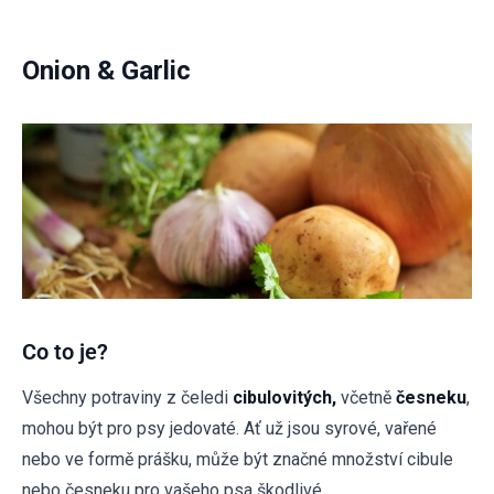
Onion & Garlic
Co to je?
Všechny potraviny z čeledi
cibulovitých,
včetně
česneku
,
mohou být pro psy jedovaté. Ať už jsou syrové, vařené
nebo ve formě prášku, může být značné množství cibule
nebo česneku pro vašeho psa škodlivé.