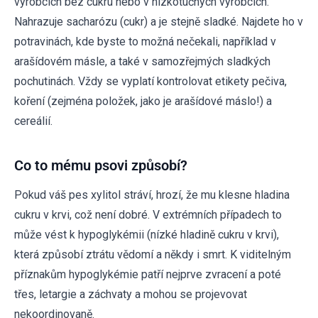
výrobcích bez cukru nebo v nízkotučných výrobcích.
Nahrazuje sacharózu (cukr) a je stejně sladké. Najdete ho v
potravinách, kde byste to možná nečekali, například v
arašídovém másle, a také v samozřejmých sladkých
pochutinách. Vždy se vyplatí kontrolovat etikety pečiva,
koření (zejména položek, jako je arašídové máslo!) a
cereálií.
Co to mému psovi způsobí?
Pokud váš pes xylitol stráví, hrozí, že mu klesne hladina
cukru v krvi, což není dobré. V extrémních případech to
může vést k hypoglykémii (nízké hladině cukru v krvi),
která způsobí ztrátu vědomí a někdy i smrt. K viditelným
příznakům hypoglykémie patří nejprve zvracení a poté
třes, letargie a záchvaty a mohou se projevovat
nekoordinovaně.