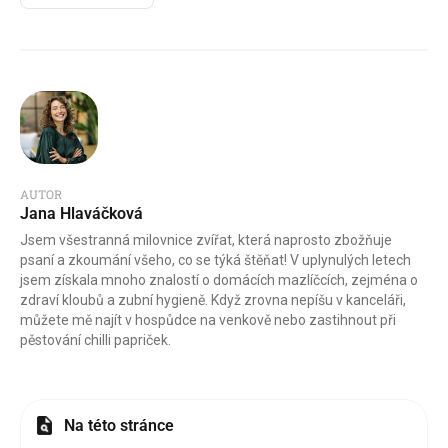
AUTOR
Jana Hlaváčková
Jsem všestranná milovnice zvířat, která naprosto zbožňuje
psaní a zkoumání všeho, co se týká štěňat! V uplynulých letech
jsem získala mnoho znalostí o domácích mazlíčcích, zejména o
zdraví kloubů a zubní hygieně. Když zrovna nepíšu v kanceláři,
můžete mě najít v hospůdce na venkově nebo zastihnout při
pěstování chilli papriček.
Na této stránce