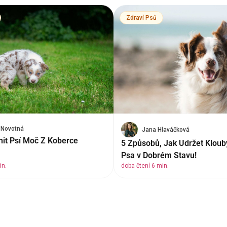
Zdraví Psů
 Novotná
Jana Hlaváčková
nit Psí Moč Z Koberce
5 Způsobů, Jak Udržet Klou
Psa v Dobrém Stavu!
in.
doba čtení 6 min.