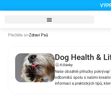
VÝP
Přečtěte si
>
Zdraví Psů
Dog Health & Lif
4 články
Naše obsáhlé příručky pokrývají
odborníků spolu s našimi kreati
informací a praktických tipů, které