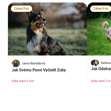
Zdraví Psů
Zdraví Psů
Helena
Jana Hlaváčková
Jak Odstra
Jak Svému Psovi Vyčistit Zuby
doba čtení 6 min.
doba čtení 3 m