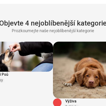
Objevte 4 nejoblíbenější kategori
Prozkoumejte naše nejoblíbenější kategorie
í Psů
ky
Výživa