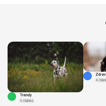
Zdrav
4 člán
Trendy
5 článků