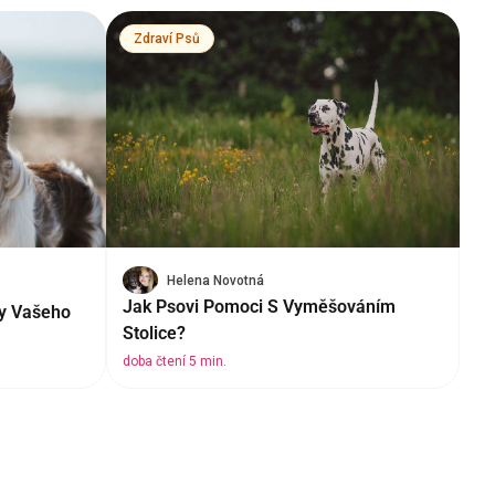
Zdraví Psů
Helena Novotná
Jak Psovi Pomoci S Vyměšováním
by Vašeho
Stolice?
doba čtení 5 min.