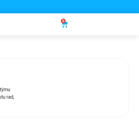
0
 týmu
tu rad,